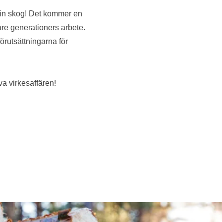
din skog! Det kommer en
gare generationers arbete.
örutsättningarna för
va virkesaffären!