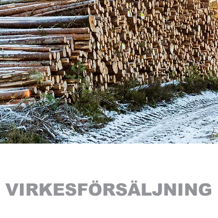
VIRKESFÖRSÄLJNING