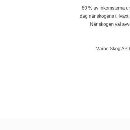
80 % av inkomsterna un
dag när skogens tillväxt 
När skogen väl avve
Värne Skog AB hj