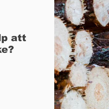
p att
ke?