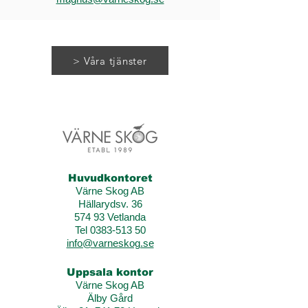
> Våra tjänster
Huvudkontoret
Värne Skog AB
Hällarydsv. 36
574 93 Vetlanda
Tel 0383-513 50
info@varneskog.se
Uppsala kontor
Värne Skog AB
Älby Gård