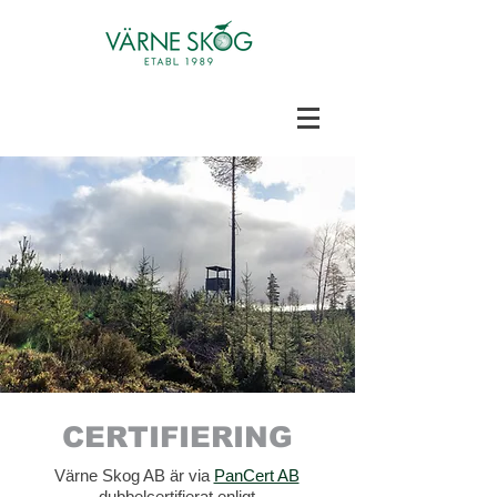
CERTIFIERING
Värne Skog AB är via
PanCert AB
dubbelcertifierat enligt