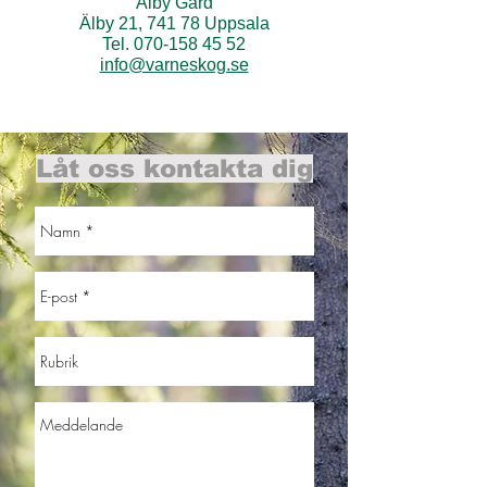
Älby Gård
Älby 21, 741 78 Uppsala
Tel. 070-158 45 52
info@varneskog.se
Låt oss kontakta dig