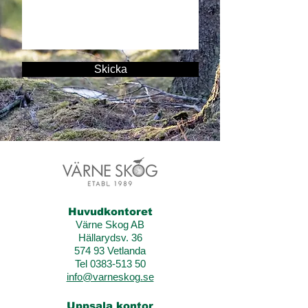
Skicka
Huvudkontoret
Värne Skog AB
Hällarydsv. 36
574 93 Vetlanda
Tel 0383-513 50
info@varneskog.se
Uppsala kontor