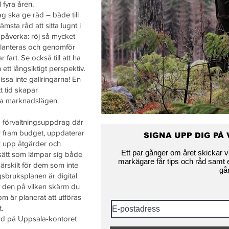
l fyra åren.
 ska ge råd – både till
rämsta råd att sitta lugnt i
 påverka: röj så mycket
planteras och genomför
 fart. Se också till att ha
tt långsiktigt perspektiv.
ssa inte gallringarna! En
t tid skapar
ra marknadslägen.
 förvaltningsuppdrag där
r fram budget, uppdaterar
SIGNA UPP DIG PÅ
r upp åtgärder och
Ett par gånger om året skickar v
ssätt som lämpar sig både
markägare får tips och råd samt
ärskilt för dem som inte
gå
sbruksplanen är digital
ll den på vilken skärm du
om är planerat att utföras
t.
ard på Uppsala-kontoret