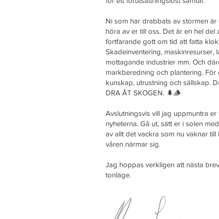
för ett förutsättningslöst samtal.
Ni som har drabbats av stormen är
höra av er till oss. Det är en hel del
fortfarande gott om tid att fatta klok
Skadeinventering, maskinresurser, la
mottagande industrier mm. Och däref
markberedning och plantering. För 
kunskap, utrustning och sällskap. 
DRA ÅT SKOGEN. 🌲🪵
Avslutningsvis vill jag uppmuntra er
nyheterna. Gå ut, sätt er i solen me
av allt det vackra som nu vaknar till 
våren närmar sig.
Jag hoppas verkligen att nästa brev 
tonläge.