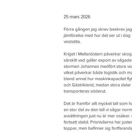
25 mars 2026
Förra gången jag skrev beskrev jag 
jämförelse med hur det ser ut i dag
vindstilla.
Kriget i Mellanöstern påverkar sko
särskilt vad gäller export av sågade
stormen Johannes medfört stora voly
vilket påverkar både logistik och m
bland annat hur maskinkapacitet flytt
och Gästrikland, medan stora delar a
transporteras söderut.
Det är framför allt mycket tall som h
en stor del av den tall vi sågar nor
avsättningen just nu är mer osäker
fortsatt stabil. Prisnivåerna har just
toppar, men befinner sig fortfarande