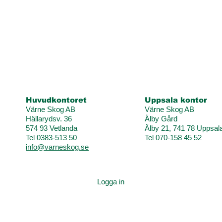
Huvudkontoret
Uppsala kontor
Värne Skog AB
Värne Skog AB
Hällarydsv. 36
Älby Gård
574 93 Vetlanda
Älby 21, 741 78 Uppsal
Tel 0383-513 50
Tel 070-158 45 52
info@varneskog.se
Logga in