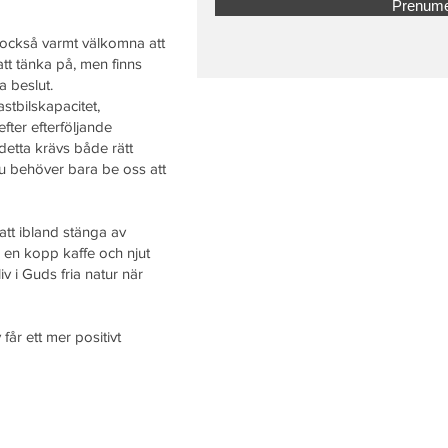
Prenume
 också varmt välkomna att
 att tänka på, men finns
a beslut.
stbilskapacitet,
ter efterföljande
detta krävs både rätt
Du behöver bara be oss att
 att ibland stänga av
d en kopp kaffe och njut
liv i Guds fria natur när
får ett mer positivt