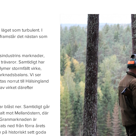
läget som turbulent. I
 framstår det nästan som
gsindustrins marknader,
 trävaror. Samtidigt har
mer stormfällt virke,
arknadsbalans. Vi ser
as norrut till Hälsingland
v virket därefter
ar blåst ner. Samtidigt går
malt mot Mellanöstern, där
. Granmarknaden är
erats ned från förra årets
 på historiskt sett goda