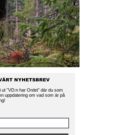
 VÅRT NYHETSBREV
i ut "VD:n har Ordet" där du som
 en uppdatering om vad som är på
ng!