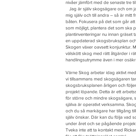
nivåer jämfört med de senaste tre til
Jag är själv skogsägare och om jag
mig själv och till andra – så är mitt f
båten. Fokusera på det som går att
som möjligt, plantera det som ska 
plantinventeringar nu innan gräset tar
en uppdaterad skogsbruksplan och e
Skogen växer oavsett konjunktur. Mi
välskött skog med rätt åtgärder i rät
handlingsutrymme även i mer osäk
Värne Skog arbetar idag aktivt med
vi tillsammans med skogsägaren ta
skogsbruksplanen årligen och följe
projekt löpande. Detta är ett arbet
för större och mindre skogsägare, s
själva är operativt verksamma. Skog
och du så markägare har tillgång ti
själv önskar. Där kan du följa vad s
under året och se pågående projek
Tveka inte att ta kontakt med Rick