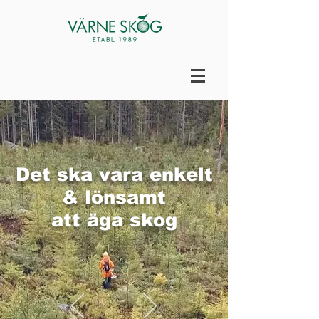
Det ska vara enkelt
& lönsamt
att äga skog