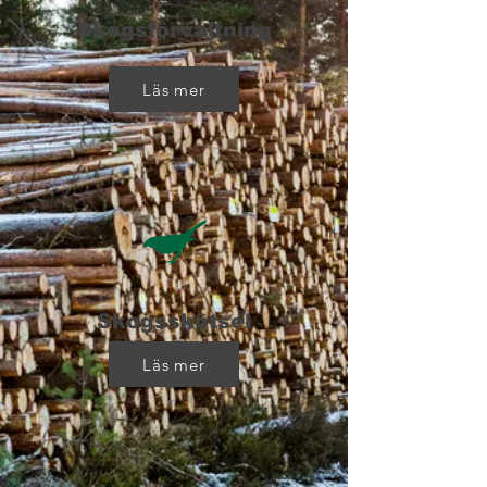
Skogsförvaltning
Läs mer
Skogsskötsel
Läs mer